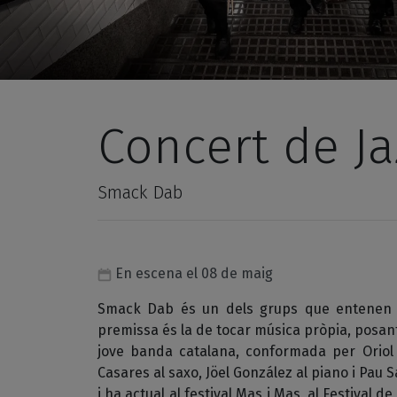
Concert de J
Smack Dab
En escena el 08 de maig
Smack Dab és un dels grups que entenen el
premissa és la de tocar música pròpia, posant l
jove banda catalana, conformada per Oriol V
Casares al saxo, Jöel González al piano i Pau
i ha actual al festival Mas i Mas, al Festival 