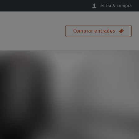
entra & compra
Comprar
entrades