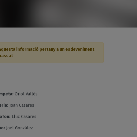
Aquesta informació pertany a un esdeveniment
passat
mpeta:
Oriol Vallès
ria:
Joan Casares
ofon:
Lluc Casares
no:
Jöel González