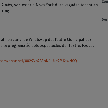
Con
es. A més, van estar a Nova York dues vegades tocant en
rring.
Dur
 al nou canal de WhatsApp del Teatre Municipal per
e la programació dels espectacles del Teatre. Fes clic
.com/channel/0029Vb783oN1iUxe7MKtwN0Q