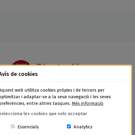
Avís de cookies
Aquest web utilitza cookies pròpies i de tercers per
optimitzar i adaptar-se a la seva navegació i les seves
preferències, entre altres tasques.
Més informació
Selecciona les cookies que vols acceptar
Aquestes cookies són essencials per al lloc w
Cookies related to sit
Essencials
Analytics