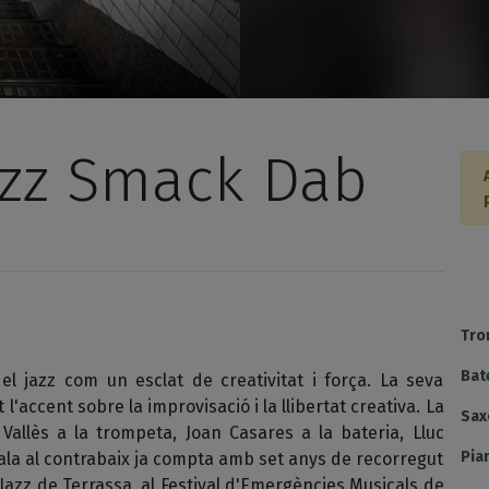
azz Smack Dab
Tro
Bate
 jazz com un esclat de creativitat i força. La seva
'accent sobre la improvisació i la llibertat creativa. La
Sax
allès a la trompeta, Joan Casares a la bateria, Lluc
Pia
 Sala al contrabaix ja compta amb set anys de recorregut
de Jazz de Terrassa, al Festival d'Emergències Musicals de