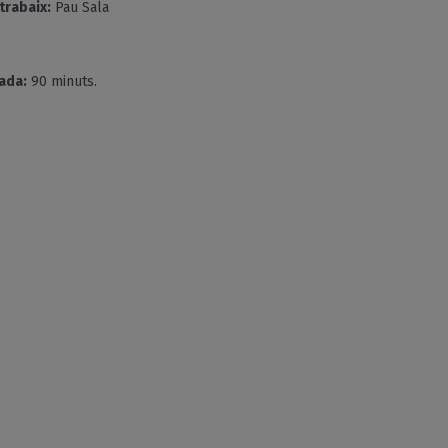
trabaix:
Pau Sala
ada:
90 minuts.