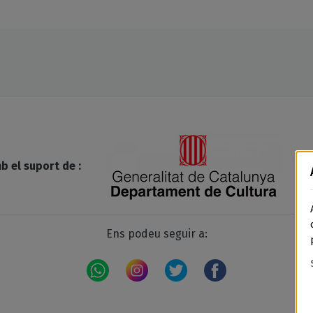
b el suport de :
Ens podeu seguir a: