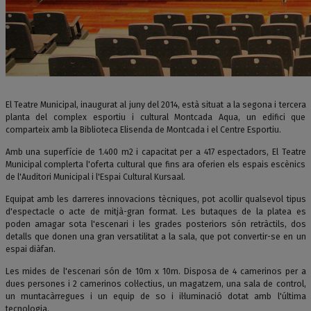
El Teatre Municipal, inaugurat al juny del 2014, està situat a la segona i tercera
planta del complex esportiu i cultural Montcada Aqua, un edifici que
comparteix amb la Biblioteca Elisenda de Montcada i el Centre Esportiu.
Amb una superfície de 1.400 m2 i capacitat per a 417 espectadors, El Teatre
Municipal complerta l'oferta cultural que fins ara oferien els espais escènics
de l'Auditori Municipal i l'Espai Cultural Kursaal.
Equipat amb les darreres innovacions tècniques, pot acollir qualsevol tipus
d'espectacle o acte de mitjà-gran format. Les butaques de la platea es
poden amagar sota l'escenari i les grades posteriors són retràctils, dos
detalls que donen una gran versatilitat a la sala, que pot convertir-se en un
espai diàfan.
Les mides de l'escenari són de 10m x 10m. Disposa de 4 camerinos per a
dues persones i 2 camerinos col·lectius, un magatzem, una sala de control,
un muntacàrregues i un equip de so i il·luminació dotat amb l'última
tecnologia.