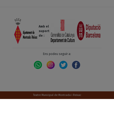
Amb el
suport
de :
Ens podeu seguir a:
Teatre Municipal de Montcada i Reixac