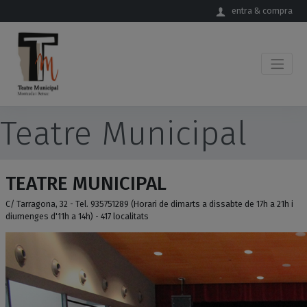
Salta al contingut principal
entra & compra
Teatre Municipal
TEATRE MUNICIPAL
C/ Tarragona, 32 - Tel. 935751289 (Horari de dimarts a dissabte de 17h a 21h i
diumenges d'11h a 14h) - 417 localitats